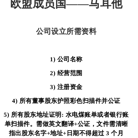
欧盟成员国——马耳他
国
成
介
他
最
员
绍
业
新
关
公司设立所需资料
国
务
动
于
态
我
1) 公司名称
2) 经营范围
们
3) 注册资金
4) 所有董事股东护照彩色扫描件并公证
5) 所有股东地址证明: 水电煤账单或者银行账
单扫描件。需做英文翻译+公证，文件需清晰
指出股东名字+地址+日期不得超过 3 个月