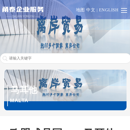
首
地图
中文
|
ENGLISH
页
香
港
澳
门
一
带
RCEP
一
欧
马耳他
路
盟
英
MALTA
成
联
业
员
邦
务
其