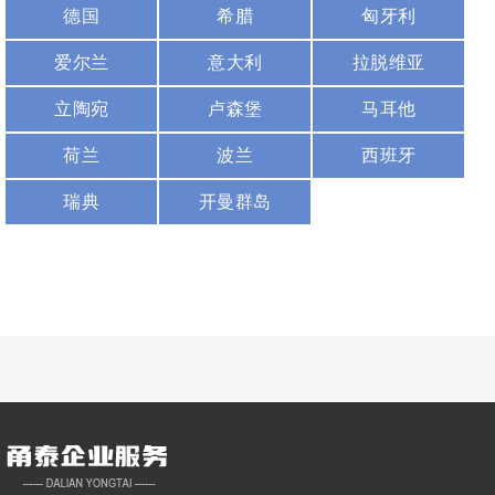
德国
希腊
匈牙利
爱尔兰
意大利
拉脱维亚
立陶宛
卢森堡
马耳他
荷兰
波兰
西班牙
瑞典
开曼群岛