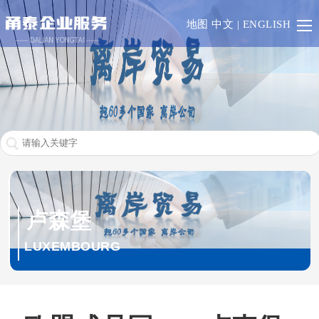
首
地图
中文
|
ENGLISH
页
香
港
澳
门
一
带
RCEP
一
欧
卢森堡
路
盟
英
LUXEMBOURG
成
联
业
员
邦
务
其