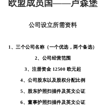
欧盟成员国——卢森堡
国
成
介
他
最
员
绍
业
新
关
公司设立所需资料
国
务
动
于
态
我
1、三个公司名称（一个优选，两个备选）
2
、公司经营范围
们
3
、注册资金
12500
欧元起
4
、公司股东以及股权分配比例
5
、股东护照扫描件及英文公证
6
、董事护照扫描件及英文公证