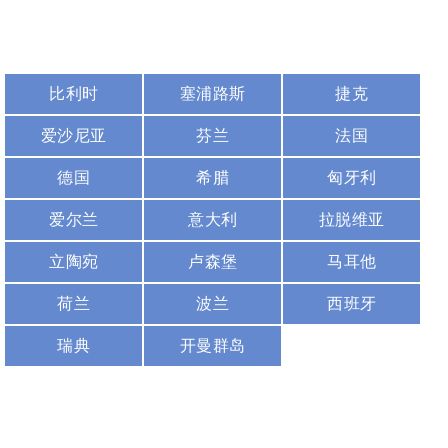
比利时
塞浦路斯
捷克
爱沙尼亚
芬兰
法国
德国
希腊
匈牙利
爱尔兰
意大利
拉脱维亚
立陶宛
卢森堡
马耳他
荷兰
波兰
西班牙
瑞典
开曼群岛