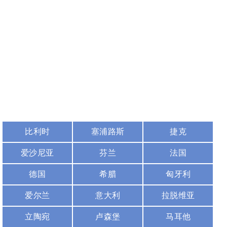
比利时
塞浦路斯
捷克
爱沙尼亚
芬兰
法国
德国
希腊
匈牙利
爱尔兰
意大利
拉脱维亚
立陶宛
卢森堡
马耳他