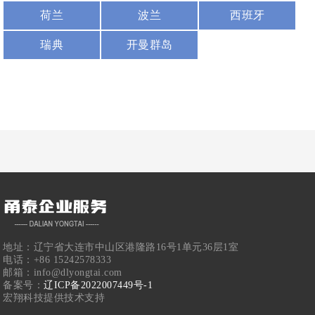
荷兰
波兰
西班牙
瑞典
开曼群岛
地址：辽宁省大连市中山区港隆路16号1单元36层1室
电话：+86 15242578333
邮箱：info@dlyongtai.com
备案号：
辽ICP备2022007449号-1
宏翔科技提供技术支持