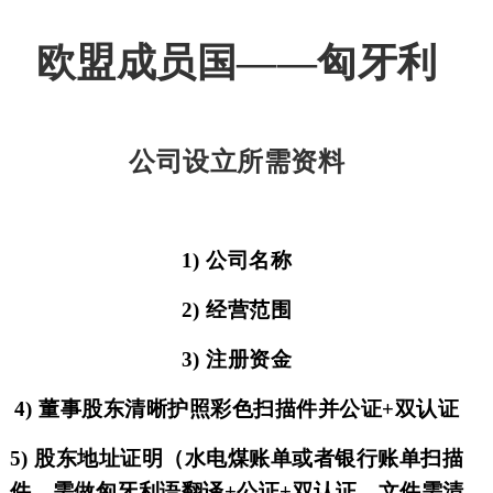
国
成
介
他
最
欧盟成员国——匈牙利
员
绍
业
新
关
国
务
动
于
公司设立所需资料
态
我
1) 公司名称
们
2) 经营范围
3) 注册资金
4) 董事股东清晰护照彩色扫描件并公证+双认证
5) 股东地址证明（水电煤账单或者银行账单扫描
件。需做匈牙利语翻译+公证+双认证，文件需清