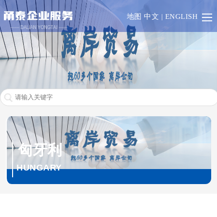
首
地图
中文
|
ENGLISH
页
香
港
澳
门
一
带
RCEP
一
欧
匈牙利
路
盟
英
HUNGARY
成
联
业
员
邦
务
其