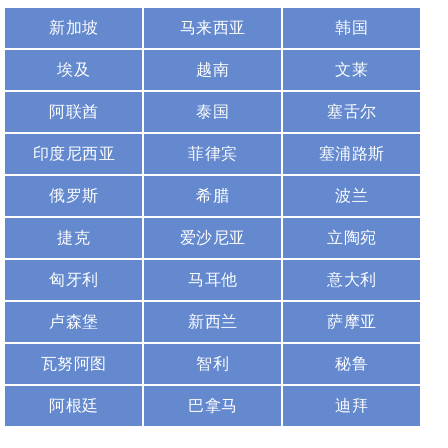
新加坡
马来西亚
韩国
埃及
越南
文莱
阿联酋
泰国
塞舌尔
印度尼西亚
菲律宾
塞浦路斯
俄罗斯
希腊
波兰
捷克
爱沙尼亚
立陶宛
匈牙利
马耳他
意大利
卢森堡
新西兰
萨摩亚
瓦努阿图
智利
秘鲁
阿根廷
巴拿马
迪拜