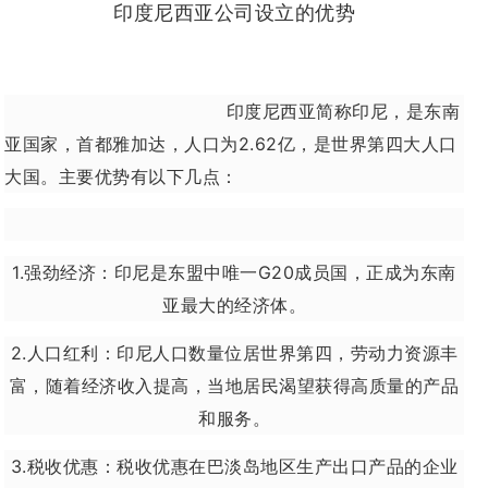
印度尼西亚公司设立的优势
国
成
介
他
最
员
绍
业
新
关
印度尼西亚简称印尼，是东南
亚国家，首都雅加达，人口为2.62亿，是世界第四大人口
国
务
动
于
大国。主要优势有以下几点：
态
我
们
1.强劲经济：印尼是东盟中唯一G20成员国，正成为东南
亚最大的经济体。
2.人口红利：印尼人口数量位居世界第四，劳动力资源丰
富，随着经济收入提高，当地居民渴望获得高质量的产品
和服务。
3.税收优惠：税收优惠在巴淡岛地区生产出口产品的企业