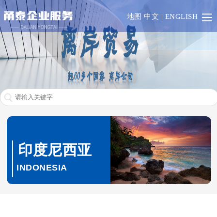
首
地图
中文
|
ENGLISH
页
香
港
澳
门
一
带
RCEP
一
欧
印度尼西亚
路
盟
英
INDONESIA
成
联
业
员
邦
务
其