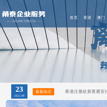
首页
香港
澳门
23
香港注册处新查册安排第
最新动态
最新动态
2022-09
23
《2023年公司（修
最新动态