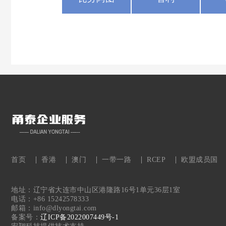
首页
香港
澳门
一带一路
RCEP
欧盟成员国
地址：辽宁省大连市中山区港隆路16号1单元36层1室
电话：+86 15242578333
邮箱：info@dlyongtai.com
备案号：
辽ICP备2022007449号-1