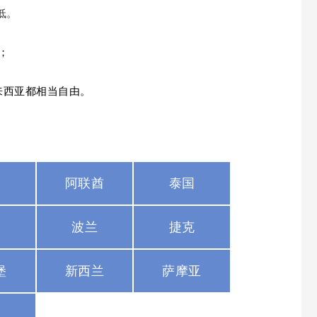
低。
；
来西亚都相当自由。
莱
阿联酋
泰国
腊
波兰
捷克
堡
新西兰
萨摩亚
拜