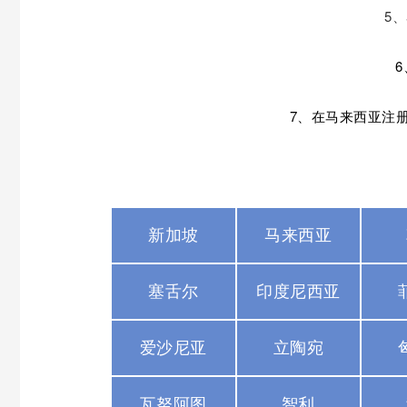
5
7、在马来西亚注
新加坡
马来西亚
塞舌尔
印度尼西亚
爱沙尼亚
立陶宛
瓦努阿图
智利