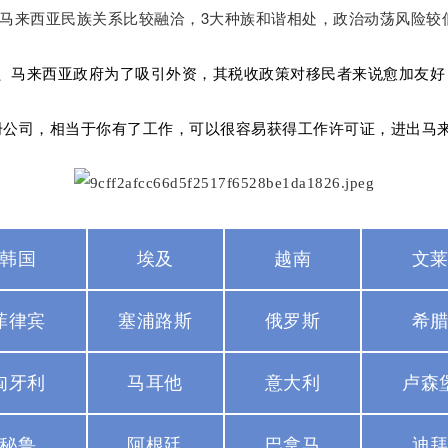
、马来西亚民族
关系比较融洽，3大种族和谐相处，政治动荡风险较
6、马来西亚政府为了吸引外资，其税收政策对移民者来说愈加友好
册公司，相当于你有了工作，可以很容易获得工作许可证，进出马
韩国
埃及
越南
文
菲律宾
塞浦路斯
俄罗斯
希
匈牙利
马耳他
意大利
卢森
秘鲁
阿根廷
巴拿马
迪