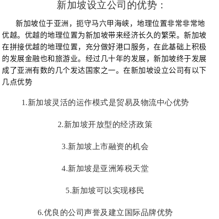
新加坡设立公司的优势：
国
成
介
他
最
新加坡位于亚洲，扼守马六甲海峡，地理位置非常非常地
优越。优越的地理位置为新加坡带来经济长久的繁荣。新加坡
员
绍
业
新
关
在拼接优越的地理位置，充分做好港口服务，在此基础上积极
的发展金融也和旅游业。经过几十年的发展，新加坡终于发展
国
务
动
于
成了亚洲有数的几个发达国家之一。在新加坡设立公司有以下
几点优势
态
我
1.新加坡灵活的运作模式是贸易及物流中心优势
们
2.新加坡开放型的经济政策
3.新加坡上市融资的机会
4.新加坡是亚洲筹税天堂
5.新加坡可以实现移民
6.优良的公司声誉及建立国际品牌优势