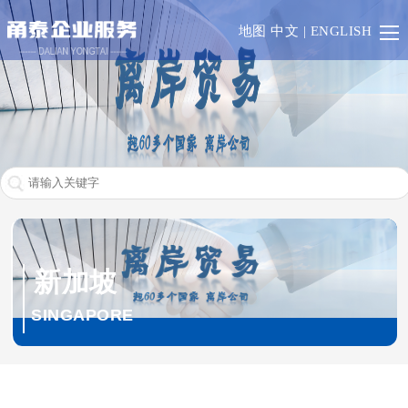
首
地图
中文
|
ENGLISH
页
香
港
澳
门
一
带
RCEP
一
欧
新加坡
路
盟
英
SINGAPORE
成
联
业
员
邦
务
其