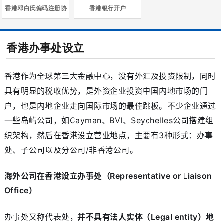
香港邓白氏编码注册协
香港银行开户
国
成
介
他
最
助
员
绍
业
新
关
香港办事处设立
国
务
动
于
香港作为全球第三大金融中心，没有外汇及投资限制，同时
具有明显的税收优势，是外资企业投资中国内地市场的门
态
我
户，也是内地企业走向国际市场的最佳跳板。不少企业通过
们
一些岛屿公司，如Cayman、BVI、Seychelles公司搭建组
织架构，然后在香港设立营业地点，主要有3种形式：办事
处、子公司以及分公司/非香港公司。
海外公司在香港设立办事处（Representative or Liaison
Office）
办事处又称代表处，
并不具有法人实体（Legal entity）地