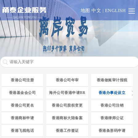
首
地图
中文
|
ENGLISH
页
香
港
澳
门
一
带
RCEP
香港公司注册
香港公司年审
香港做账审计报税
一
欧
香港基金会公司
海外公司香港申请BR
香港办事处设立
路
盟
英
香港公司更名
香港公司股权变更
香港公司注销
成
联
业
香港商标申请
香港商标大陆备案
香港律师公证
香港飞线电话
香港工作签证
香港条形码申请
员
邦
务
其