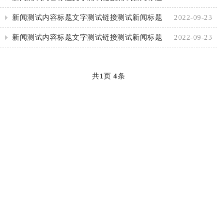
国
成
介
他
最
新闻测试内容标题文字测试链接测试新闻标题
2022-09-23
新闻测试内容标题文字测试链接测试新闻标题
2022-09-23
员
绍
业
新
关
国
务
动
于
共
1
页
4
条
态
我
们