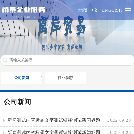
首
地图
中文
|
ENGLISH
页
香
港
澳
门
一
带
RCEP
公司新闻
行业动态
一
欧
路
盟
英
公司新闻
成
联
业
新闻测试内容标题文字测试链接测试新闻标题
2022-09-23
员
邦
务
其
新闻测试内容标题文字测试链接测试新闻标题
2022-09-23